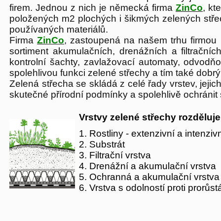
firem. Jednou z nich je německá firma
ZinCo
, kt
položených m2 plochých i šikmých zelených střec
používaných materiálů.
Firma
ZinCo
, zastoupená na našem trhu firmou 
sortiment akumulačních, drenážních a filtračníc
kontrolní šachty, zavlažovací automaty, odvodňov
spolehlivou funkci zelené střechy a tím také dobrý 
Zelená střecha se skládá z celé řady vrstev, jeji
skutečné přírodní podmínky a spolehlivě ochránit s
Vrstvy zelené střechy rozděluj
1. Rostliny - extenzivní a intenziv
2. Substrát
3. Filtrační vrstva
4. Drenážní a akumulační vrstva
5. Ochranná a akumulační vrstva
6. Vrstva s odolností proti prorůs