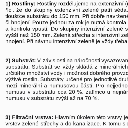
1) Rostliny:
Rostliny rozdělujeme na extenzivní (
říci, že do skupiny extenzivní zeleně patří séda
tloušťce substrátu do 150 mm. Při dobře navržen
či hnojení. Pouze jednou za rok je nutná kontrola
a kontrola vpustí. Do skupiny intenzivní zeleně se
vyšší než 150 mm. Zelená střecha s intenzivní zel
hnojení. Při návrhu intenzivní zeleně je vždy tře
2) Substrát:
V závislosti na náročnosti vysazovaný
substrátu. Substrát se vždy skládá z minerálních
určitého množství vody i možnost dobrého provz
výživě rostlin. Substráty určené pro jednotlivé dr
mezi minerální a humusovou částí. Pro nejjedn
humusu v substrátu cca 20 %, zatímco u nejnáro
humusu v substrátu zvýší až na 70 %.
3) Filtrační vrstva:
Hlavním úkolem této vrstvy je
vrstev zelené střechy a do kanalizace. K tomu slouží