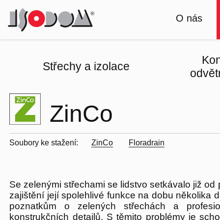
O nás
Kon
Střechy a izolace
odvět
ZinCo
Soubory ke stažení:
ZinCo
Floradrain
Se zelenými střechami
se lidstvo setkávalo již od
zajištění její spolehlivé funkce na dobu několika d
poznatkům o zelených střechách a profesio
konstrukčních detailů. S těmito problémy je sc