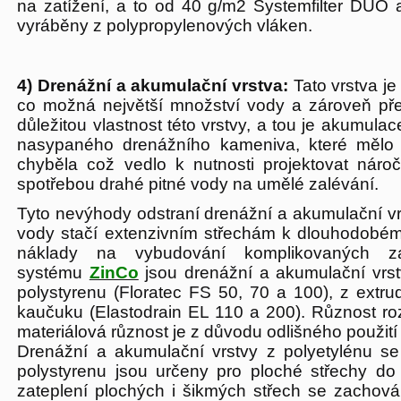
na zatížení, a to od 40 g/m2 Systemfilter DUO a
vyráběny z polypropylenových vláken.
4) Drenážní a akumulační vrstva:
Tato vrstva je
co možná největší množství vody a zároveň pře
důležitou vlastnost této vrstvy, a tou je akumul
nasypaného drenážního kameniva, které mělo 
chyběla což vedlo k nutnosti projektovat náro
spotřebou drahé pitné vody na umělé zalévání.
Tyto nevýhody odstraní drenážní a akumulační vr
vody stačí extenzivním střechám k dlouhodobém
náklady na vybudování komplikovaných 
systému
ZinCo
jsou drenážní a akumulační vrst
polystyrenu (Floratec FS 50, 70 a 100), z ext
kaučuku (Elastodrain EL 110 a 200). Různost r
materiálová různost je z důvodu odlišného použití
Drenážní a akumulační vrstvy z polyetylénu se
polystyrenu jsou určeny pro ploché střechy do
zateplení plochých i šikmých střech se zacho