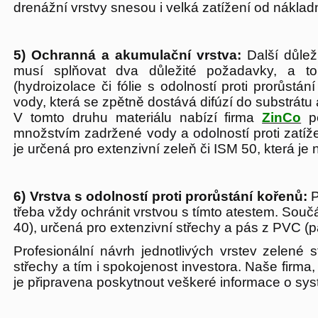
drenážní vrstvy snesou i velká zatížení od náklad
5) Ochranná a akumulační vrstva:
Další důlež
musí splňovat dva důležité požadavky, a to
(hydroizolace či fólie s odolností proti prorůst
vody, která se zpětně dostává difúzí do substrátu 
V tomto druhu materiálu nabízí firma
ZinCo
pě
množstvím zadržené vody a odolností proti zatí
je určená pro extenzivní zeleň či ISM 50, která 
6) Vrstva s odolností proti prorůstání kořenů:
P
třeba vždy ochránit vrstvou s tímto atestem. Souč
40), určená pro extenzivní střechy a pás z PVC (pá
Profesionální návrh jednotlivých vrstev zelené
střechy a tím i spokojenost investora. Naše firm
je připravena poskytnout veškeré informace o s